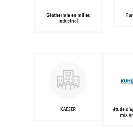
Géothermie en milieu
Fo
industriel
KAESER
étude d'o
mix é