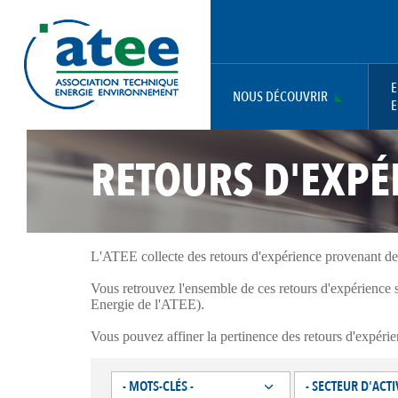
Aller
Panneau de gestion des cookies
au
contenu
principal
E
NOUS DÉCOUVRIR
E
MAIN
RETOURS D'EXPÉ
NAVIGATION
L'ATEE collecte des retours d'expérience provenant de site
Vous retrouvez l'ensemble de ces retours d'expérience
Energie de l'ATEE).
Vous pouvez affiner la pertinence des retours d'expérien