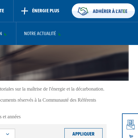
TE
ÉNERGIE PLUS
N
NOTRE ACTUALITÉ
toriales sur la maîtrise de l'énergie et la décarbonation.
(documents réservés à la Communauté des Référents
s et années