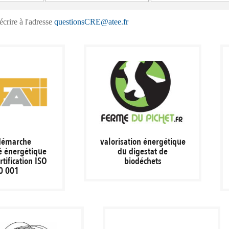
crire à l'adresse
questionsCRE@atee.fr
démarche
valorisation énergétique
té énergétique
du digestat de
rtification ISO
biodéchets
0 001