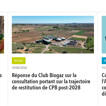
BIOGAZ
M
10/06/2026
15
s
Réponse du Club Biogaz sur la
Co
consultation portant sur la trajectoire
l’
de restitution de CPB post-2028
c
d