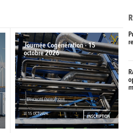
R
P
r
Journée Cogénération - 15
octobre 2026
R
o
m
EFFICACITÉ ÉNERGÉTIQUE
LE 15 OCT 2026
INSCRIPTION