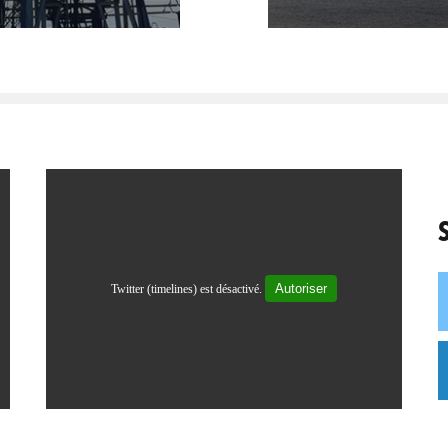
Autoriser
Twitter (timelines) est désactivé.