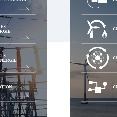
ES
C
RGIE
ATS
C
ÉNERGIE
ATION
C