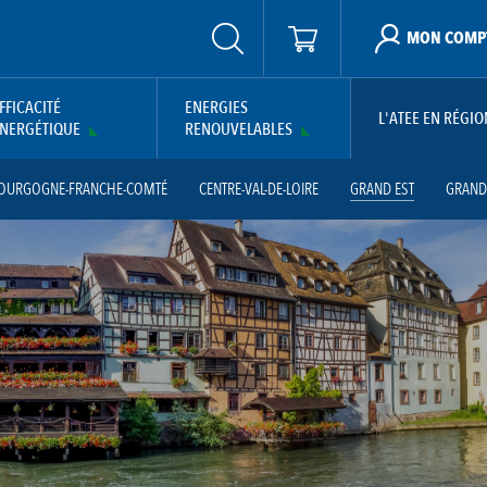
MON COMP
FFICACITÉ
ENERGIES
L'ATEE EN RÉGIO
NERGÉTIQUE
RENOUVELABLES
OURGOGNE-FRANCHE-COMTÉ
CENTRE-VAL-DE-LOIRE
GRAND EST
GRAND
ANIE
RÉGION SUD PACA