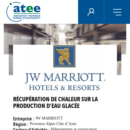
Panneau de gestion des cookies
ÉNERGIE PLUS
Aller
au
contenu
Retour à l'annuaire
principal
RÉCUPÉRATION DE CHALEUR SUR LA
PRODUCTION D’EAU GLACÉE
Entreprise :
JW MARRIOTT
Région :
Provence Alpes Côte d’Azur
Secteur d'Activités :
Hébergement et restauration