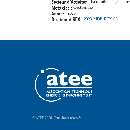
Secteur d'Activités :
Fabrication de peintures
Mots-clés :
Géothermie
Année :
2023
Document REX :
2023-MDE-REX-03
© ATEE 2026. Tous droits réservés