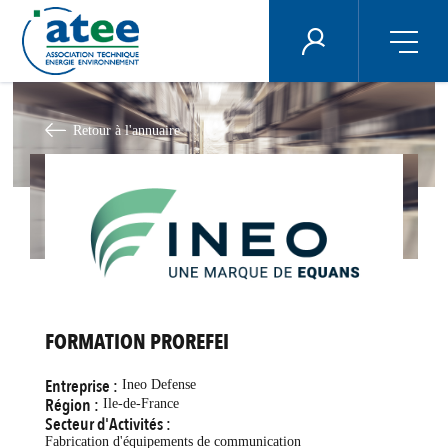
Panneau de gestion des cookies
ÉNERGIE PLUS
Aller
au
contenu
Retour à l'annuaire
principal
FORMATION PROREFEI
Entreprise :
Ineo Defense
Région :
Ile-de-France
Secteur d'Activités :
Fabrication d'équipements de communication