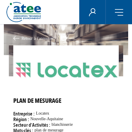
Panneau de gestion des cookies
ÉNERGIE PLUS
Aller
au
contenu
Retour à l'annuaire
principal
PLAN DE MESURAGE
Entreprise :
Locatex
Région :
Nouvelle-Aquitaine
Secteur d'Activités :
blanchisserie
Mots-clés :
plan de mesurage