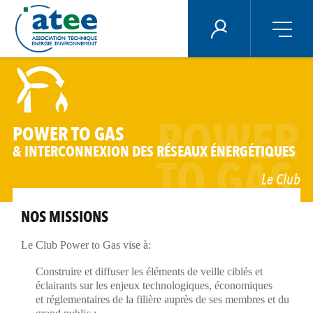
Panneau de gestion des cookies
ÉNERGIE PLUS
Aller
au
contenu
principal
POWER
POWER TO GAS
& INTERCONNEXION DES RÉSEAUX ÉNERGÉTIQUES
TO GAS
Le Club
NOS MISSIONS
Le Club Power to Gas vise à:
Construire et diffuser les éléments de veille ciblés et
éclairants sur les enjeux technologiques, économiques
et réglementaires de la filière auprès de ses membres et du