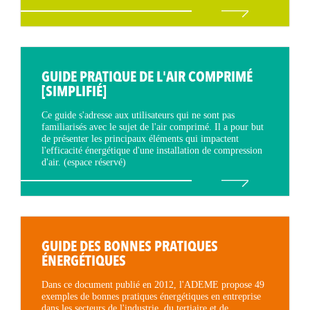
GUIDE PRATIQUE DE L'AIR COMPRIMÉ
[SIMPLIFIÉ]
Ce guide s'adresse aux utilisateurs qui ne sont pas
familiarisés avec le sujet de l'air comprimé. Il a pour but
de présenter les principaux éléments qui impactent
l'efficacité énergétique d'une installation de compression
d'air. (espace réservé)
GUIDE DES BONNES PRATIQUES
ÉNERGÉTIQUES
Dans ce document publié en 2012, l'ADEME propose 49
exemples de bonnes pratiques énergétiques en entreprise
dans les secteurs de l'industrie, du tertiaire et de