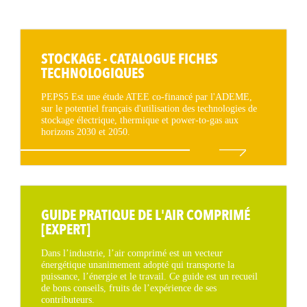
STOCKAGE - CATALOGUE FICHES
TECHNOLOGIQUES
PEPS5 Est une étude ATEE co-financé par l'ADEME,
sur le potentiel français d'utilisation des technologies de
stockage électrique, thermique et power-to-gas aux
horizons 2030 et 2050.
GUIDE PRATIQUE DE L'AIR COMPRIMÉ
[EXPERT]
Dans l’industrie, l’air comprimé est un vecteur
énergétique unanimement adopté qui transporte la
puissance, l’énergie et le travail. Ce guide est un recueil
de bons conseils, fruits de l’expérience de ses
contributeurs.