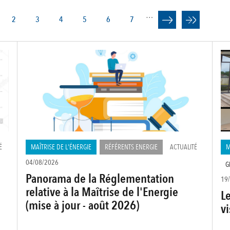
ATION
…
e
Page
2
Page
3
Page
4
Page
5
Page
6
Page
7
rante
É
MAÎTRISE DE L'ÉNERGIE
RÉFÉRENTS ENERGIE
ACTUALITÉ
M
04/08/2026
G
Panorama de la Réglementation
19
relative à la Maîtrise de l'Energie
Le
(mise à jour - août 2026)
vi