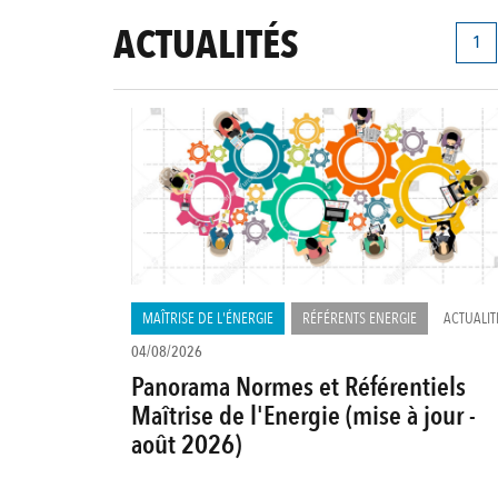
PAGIN
ACTUALITÉS
Pag
1
cou
MAÎTRISE DE L'ÉNERGIE
RÉFÉRENTS ENERGIE
ACTUALIT
04/08/2026
Panorama Normes et Référentiels
Maîtrise de l'Energie (mise à jour -
août 2026)