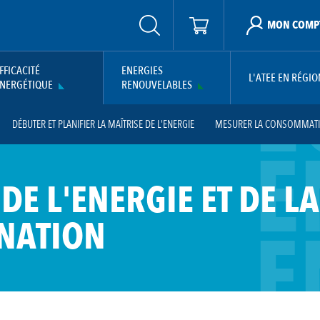
MON COMP
E
FFICACITÉ
ENERGIES
L'ATEE EN RÉGIO
NERGÉTIQUE
RENOUVELABLES
DÉBUTER ET PLANIFIER LA MAÎTRISE DE L'ENERGIE
MESURER LA CONSOMMATIO
E
MÉLIORER LA PERFORMANCE ÉNERGÉTIQUE
FINANCER DES PROJETS - PROGRAMM
E
ACTUALITÉS ET ÉVÉNEMENTS
PROGRAMME PRO-SMEN
PROGRAMME IC
DE L'ENERGIE ET DE LA
E
NATION