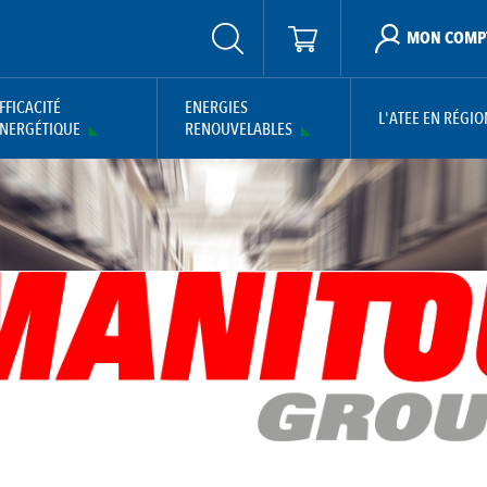
MON COMP
FFICACITÉ
ENERGIES
L'ATEE EN RÉGIO
NERGÉTIQUE
RENOUVELABLES