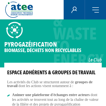
BIOMAS
Panneau de gestion des cookies
ÉNERGIE PLUS
&
Aller
WASTE
au
contenu
principal
TO
PYROGAZÉIFICATION
BIOMASSE, DÉCHETS NON RECYCLABLES
ENERGY
Le Club
ESPACE ADHÉRENTS & GROUPES DE TRAVAIL
Les activités du Club se structurent autour de
groupes de
travail
dont les actions visent notamment à :
Animer une plateforme d'échanges entre acteurs
dont
les activités se trouvent tout au long de la chaîne de valeur
de la filière et des projets de pyrogazéification