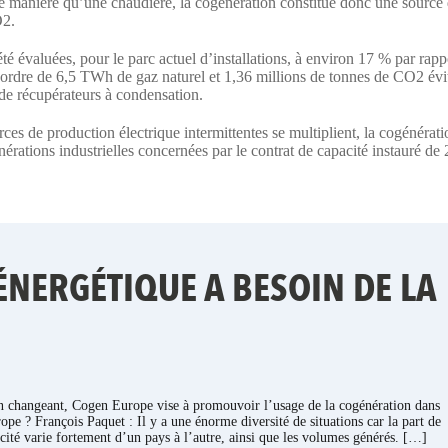
e manière qu’une chaudière, la cogénération constitue donc une source
O2.
 évaluées, pour le parc actuel d’installations, à environ 17 % par rapp
’ordre de 6,5 TWh de gaz naturel et 1,36 millions de tonnes de CO2 évi
de récupérateurs à condensation.
ces de production électrique intermittentes se multiplient, la cogénérat
érations industrielles concernées par le contrat de capacité instauré de
 ÉNERGÉTIQUE A BESOIN DE LA
 changeant, Cogen Europe vise à promouvoir l’usage de la cogénération dans
pe ? François Paquet : Il y a une énorme diversité de situations car la part de
icité varie fortement d’un pays à l’autre, ainsi que les volumes générés. […]