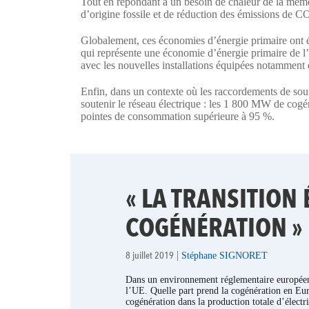
Tout en répondant à un besoin de chaleur de la mêm
d’origine fossile et de réduction des émissions de C
Globalement, ces économies d’énergie primaire ont été
qui représente une économie d’énergie primaire de l
avec les nouvelles installations équipées notamment 
Enfin, dans un contexte où les raccordements de sour
soutenir le réseau électrique : les 1 800 MW de cogén
pointes de consommation supérieure à 95 %.
« LA TRANSITION
COGÉNÉRATION »
8 juillet 2019
|
Stéphane SIGNORET
Dans un environnement réglementaire européen
l’UE. Quelle part prend la cogénération en Euro
cogénération dans la production totale d’électr