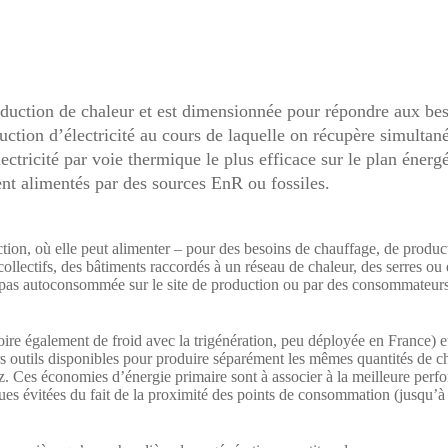
oduction de chaleur et est dimensionnée pour répondre aux beso
tion d’électricité au cours de laquelle on récupère simultané
électricité par voie thermique le plus efficace sur le plan éne
ient alimentés par des sources EnR ou fossiles.
tion, où elle peut alimenter – pour des besoins de chauffage, de produc
collectifs, des bâtiments raccordés à un réseau de chaleur, des serres ou d
st pas autoconsommée sur le site de production ou par des consommateurs 
ire également de froid avec la trigénération, peu déployée en France) e
 outils disponibles pour produire séparément les mêmes quantités de chal
. Ces économies d’énergie primaire sont à associer à la meilleure perf
iques évitées du fait de la proximité des points de consommation (jusqu’