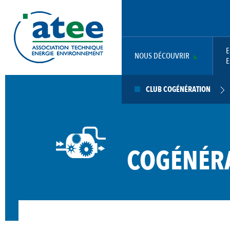
Aller
Panneau de gestion des cookies
au
contenu
principal
E
NOUS DÉCOUVRIR
E
MAIN
CLUB COGÉNÉRATION
NAVIGATION
COGÉNÉR