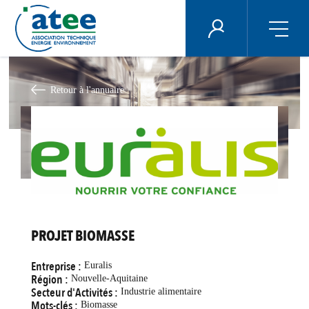
Panneau de gestion des cookies
ÉNERGIE PLUS
Aller
au
contenu
Retour à l'annuaire
principal
PROJET BIOMASSE
Entreprise :
Euralis
Région :
Nouvelle-Aquitaine
Secteur d'Activités :
Industrie alimentaire
Mots-clés :
Biomasse