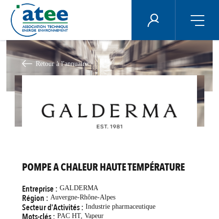
Panneau de gestion des cookies
ÉNERGIE PLUS
Aller
au
contenu
Retour à l'annuaire
principal
POMPE A CHALEUR HAUTE TEMPÉRATURE
Entreprise :
GALDERMA
Région :
Auvergne-Rhône-Alpes
Secteur d'Activités :
Industrie pharmaceutique
Mots-clés :
PAC HT, Vapeur