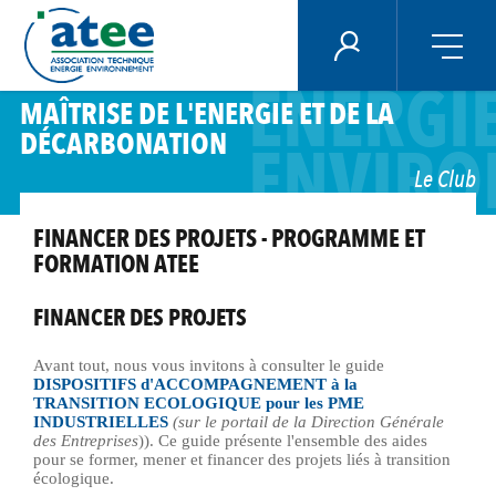
Panneau de gestion des cookies
ECONO
ÉNERGIE PLUS
ENERGI
Aller
MAÎTRISE DE L'ENERGIE ET DE LA
au
DÉCARBONATION
contenu
ENVIRO
principal
Le Club
FINANCER DES PROJETS - PROGRAMME ET
FORMATION ATEE
FINANCER DES PROJETS
Avant tout, nous vous invitons à consulter le guide
DISPOSITIFS d'ACCOMPAGNEMENT à la
TRANSITION ECOLOGIQUE pour les PME
INDUSTRIELLES
(sur le portail de la Direction Générale
des Entreprises
)). Ce guide présente l'ensemble des aides
pour se former, mener et financer des projets liés à transition
écologique.