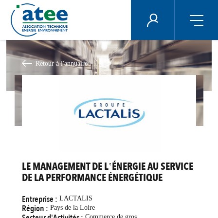
Panneau de gestion des cookies
ÉNERGIE PLUS
Aller
au
contenu
Retour à l'annuaire
principal
LE MANAGEMENT DE L‛ÉNERGIE AU SERVICE
DE LA PERFORMANCE ÉNERGÉTIQUE
Entreprise :
LACTALIS
Région :
Pays de la Loire
Secteur d'Activités :
Commerce de gros