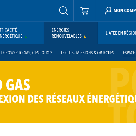
MON COMP
FFICACITÉ
ENERGIES
L'ATEE EN RÉGIO
NERGÉTIQUE
RENOUVELABLES
LE POWER TO GAS, C'EST QUOI?
LE CLUB - MISSIONS & OBJECTIFS
ESPACE
P
 GAS
T
EXION DES RÉSEAUX ÉNERGÉTIQ