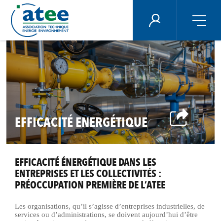
Panneau de gestion des cookies
ÉNERGIE PLUS
Aller
au
contenu
principal
EFFICACITÉ ENERGÉTIQUE
EFFICACITÉ ÉNERGÉTIQUE DANS LES
ENTREPRISES ET LES COLLECTIVITÉS :
PRÉOCCUPATION PREMIÈRE DE L’ATEE
Les organisations, qu’il s’agisse d’entreprises industrielles, de
services ou d’administrations, se doivent aujourd’hui d’être