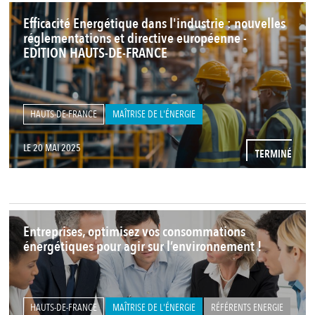
Efficacité Energétique dans l'industrie : nouvelles
réglementations et directive européenne -
EDITION HAUTS-DE-FRANCE
HAUTS-DE-FRANCE
MAÎTRISE DE L'ÉNERGIE
LE 20 MAI 2025
TERMINÉ
Entreprises, optimisez vos consommations
énergétiques pour agir sur l’environnement !
HAUTS-DE-FRANCE
MAÎTRISE DE L'ÉNERGIE
RÉFÉRENTS ENERGIE