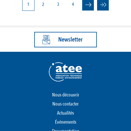
PAGINATION
Page
1
Page
2
Page
3
Page
4
courante
Newsletter
Nous découvrir
Nous contacter
Actualités
Événements