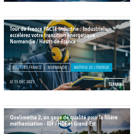
Tour de France PACTE Industrie : Industriels,
accélérez votre transition énergétique -
Normandie / Hauts-de-France
HAUTS-DE-FRANCE
NORMANDIE
MAÎTRISE DE L'ÉNERGIE
LE 15 DÉC 2023
TERMINÉ
Qualimétha 2, un gage de qualité pour la filière
méthanisation - IDF / HDF et Grand-Est