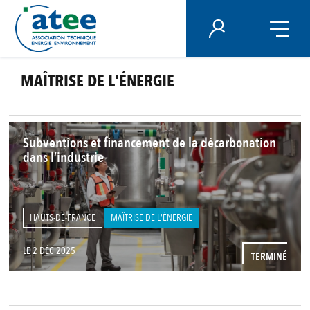
Panneau de gestion des cookies
ÉNERGIE PLUS
MAÎTRISE DE L'ÉNERGIE
Aller
au
contenu
principal
Subventions et financement de la décarbonation
dans l’industrie
HAUTS-DE-FRANCE
MAÎTRISE DE L'ÉNERGIE
LE 2 DÉC 2025
TERMINÉ