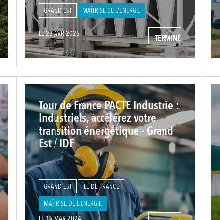
GRAND EST
MAÎTRISE DE L'ÉNERGIE
LE 28 AVR 2025
TERMINÉ
Tour de France PACTE Industrie :
Industriels, accélérez votre
transition énergétique - Grand
Est / IDF
GRAND EST
ÎLE-DE-FRANCE
MAÎTRISE DE L'ÉNERGIE
LE 15 MAR 2024