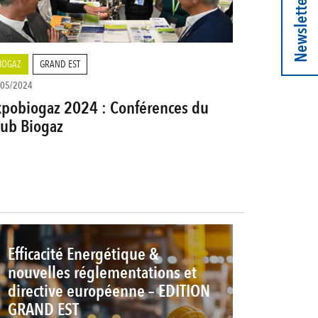
Newsletter
IOGAZ
GRAND EST
/05/2024
xpobiogaz 2024 : Conférences du
lub Biogaz
Efficacité Energétique &
nouvelles réglementations et
directive européenne – EDITION
GRAND EST