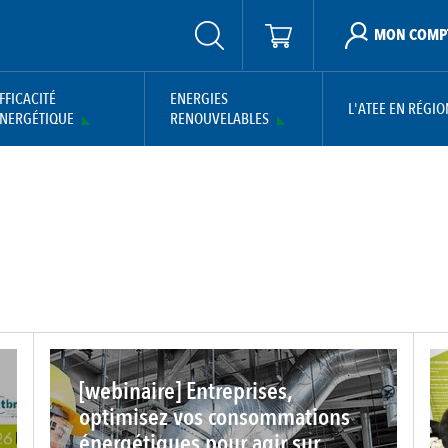
MON COMP
FFICACITÉ
ENERGIES
L'ATEE EN RÉGIO
NERGÉTIQUE
RENOUVELABLES
[webinaire] Entreprises,
optimisez vos consommations
énergétiques pour agir sur