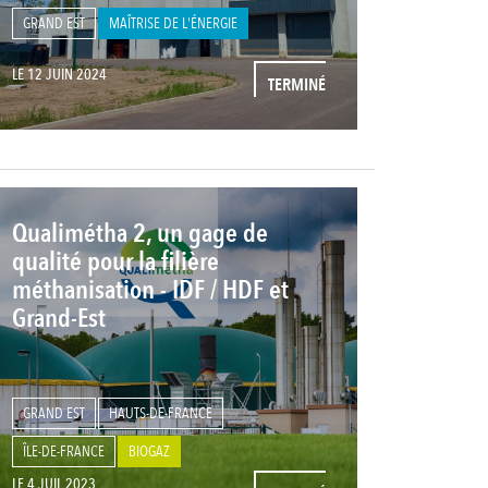
GRAND EST
MAÎTRISE DE L'ÉNERGIE
LE 12 JUIN 2024
TERMINÉ
Qualimétha 2, un gage de
qualité pour la filière
méthanisation - IDF / HDF et
Grand-Est
GRAND EST
HAUTS-DE-FRANCE
ÎLE-DE-FRANCE
BIOGAZ
LE 4 JUIL 2023