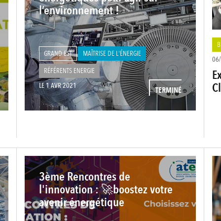
l’environnement !
B
GRAND EST
MAÎTRISE DE L'ÉNERGIE
06
RÉFÉRENTS ENERGIE
E
C
LE 1 AVR 2021
TERMINÉ
3ème Rencontres de
l'innovation : 🚀boostez votre
avenir énergétique