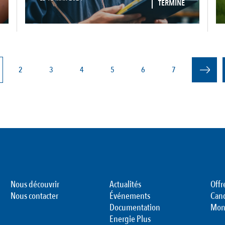
TERMINÉ
e
Page
2
Page
3
Page
4
Page
5
Page
6
Page
7
rante
Nous découvrir
Actualités
Offr
Nous contacter
Événements
Can
Documentation
Mon
Energie Plus