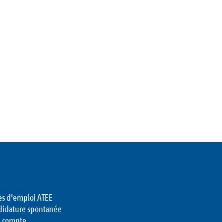
es d'emploi ATEE
didature spontanée
 compte