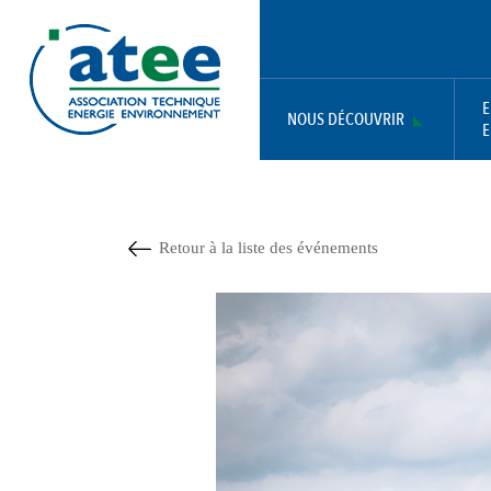
Aller
Panneau de gestion des cookies
au
contenu
principal
E
NOUS DÉCOUVRIR
E
MAIN
NAVIGATION
Retour à la liste des événements