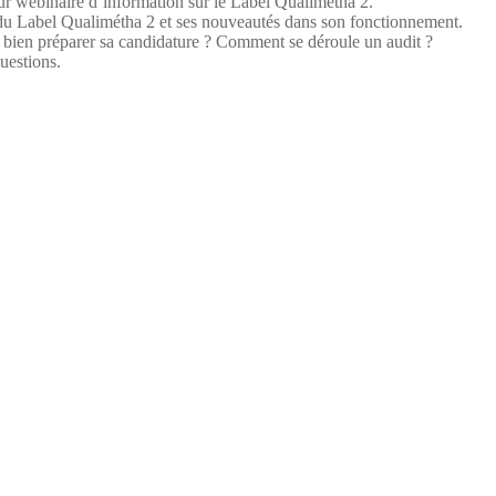
eur webinaire d’information sur le Label Qualimétha 2.
 du Label Qualimétha 2 et ses nouveautés dans son fonctionnement.
t bien préparer sa candidature ? Comment se déroule un audit ?
uestions.