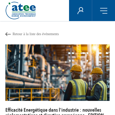
Panneau de gestion des cookies
ÉNERGIE PLUS
Aller
au
contenu
Retour à la liste des événements
principal
Efficacité Energétique dans l'industrie : nouvelles