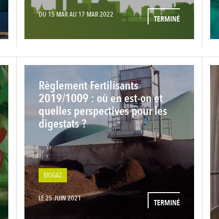
DU 15 MAR AU 17 MAR 2022
TERMINÉ
Règlement Fertilisants
2019/1009 : où en est-on et
quelles perspectives pour les
digestats ?
BIOGAZ
LE 25 JUIN 2021
TERMINÉ