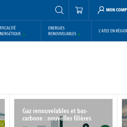
MON COMP
FFICACITÉ
ENERGIES
L'ATEE EN RÉGIO
NERGÉTIQUE
RENOUVELABLES
Gaz renouvelables et bas-
carbone : nouvelles filières