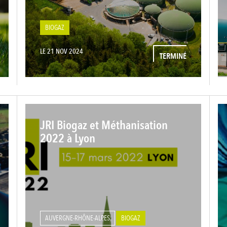
BIOGAZ
LE 21 NOV 2024
TERMINÉ
JRI Biogaz et Méthanisation
2022 à Lyon
AUVERGNE-RHÔNE-ALPES
BIOGAZ