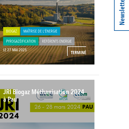
Newsletter
BIOGAZ
MAÎTRISE DE L'ÉNERGIE
PYROGAZÉIFICATION
RÉFÉRENTS ENERGIE
LE 27 MAI 2025
TERMINÉ
JRI Biogaz Méthanisation 2024
à Pau