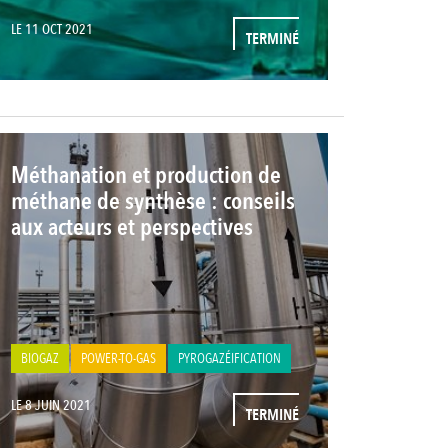
LE 11 OCT 2021
TERMINÉ
Méthanation et production de
méthane de synthèse : conseils
aux acteurs et perspectives
BIOGAZ
POWER-TO-GAS
PYROGAZÉIFICATION
LE 8 JUIN 2021
TERMINÉ