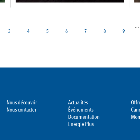
…
Page
3
Page
4
Page
5
Page
6
Page
7
Page
8
Page
9
Nous découvrir
Actualités
Offr
Nous contacter
Événements
Can
Documentation
Mon
Energie Plus