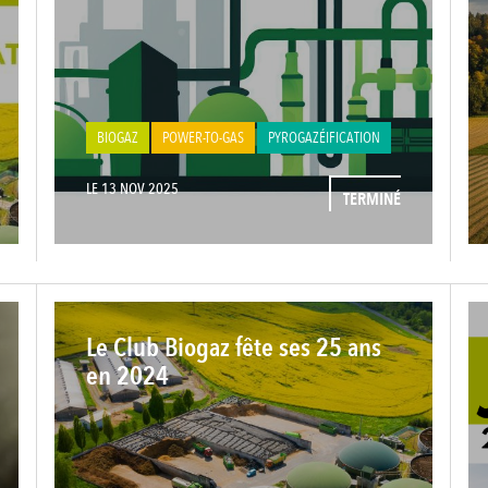
BIOGAZ
POWER-TO-GAS
PYROGAZÉIFICATION
LE 13 NOV 2025
TERMINÉ
Le Club Biogaz fête ses 25 ans
en 2024