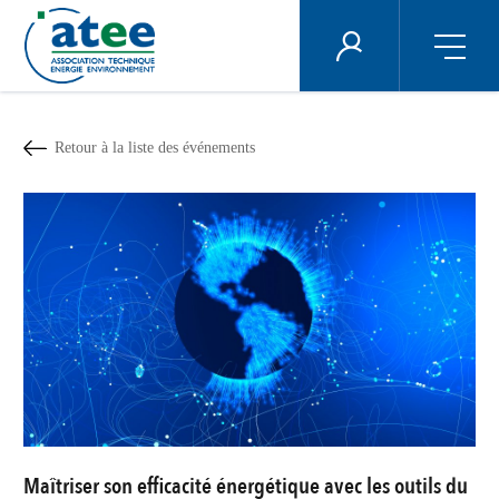
Panneau de gestion des cookies
ÉNERGIE PLUS
Aller
au
contenu
Retour à la liste des événements
principal
Maîtriser son efficacité énergétique avec les outils du