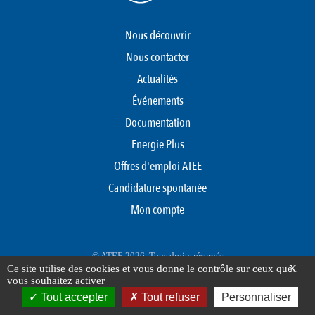
Nous découvrir
Nous contacter
Actualités
Événements
Documentation
Energie Plus
Offres d'emploi ATEE
Candidature spontanée
Mon compte
© ATEE 2026. Tous droits réservés
Ce site utilise des cookies et vous donne le contrôle sur ceux que
X
Protection des données personnelles
Mentions légales
Plan du site
vous souhaitez activer
FOOTER
Tout accepter
Tout refuser
Personnaliser
MENU