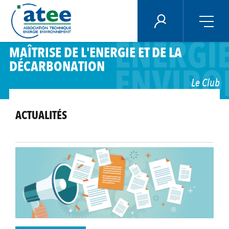
Panneau de gestion des cookies
ECONO
ÉNERGIE PLUS
ENERGI
Aller
MAÎTRISE DE L'ENERGIE ET DE LA
au
DÉCARBONATION
contenu
ENVIRO
principal
Le Club
ACTUALITÉS