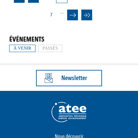
courante
…
Page
7
ÉVÉNEMENTS
À VENIR
PASSÉS
Newsletter
Nous découvrir