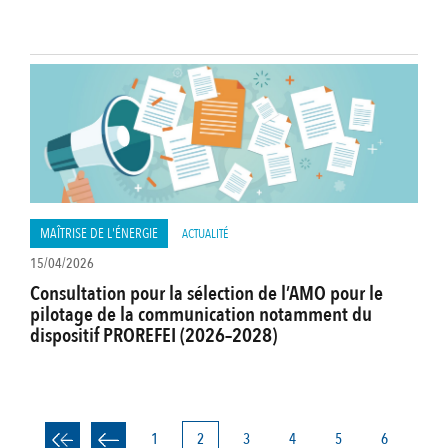
MAÎTRISE DE L'ÉNERGIE
ACTUALITÉ
15/04/2026
Consultation pour la sélection de l’AMO pour le
pilotage de la communication notamment du
dispositif PROREFEI (2026–2028)
Page
1
Page
2
Page
3
Page
4
Page
5
Page
6
PAGINATION