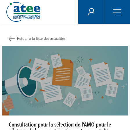
Panneau de gestion des cookies
ÉNERGIE PLUS
Aller
au
contenu
Retour à la liste des actualités
principal
Consultation pour la sélection de l’AMO pour le