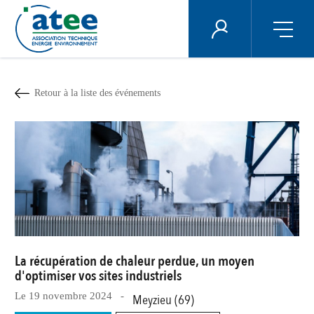
Panneau de gestion des cookies
ÉNERGIE PLUS
Aller
au
contenu
Retour à la liste des événements
principal
La récupération de chaleur perdue, un moyen
d'optimiser vos sites industriels
Le 19 novembre 2024 -
Meyzieu (69)