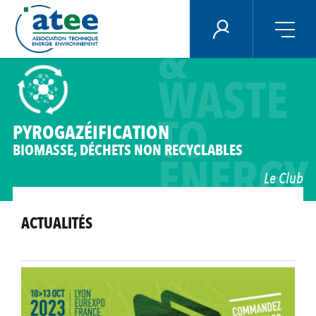
BIOMAS
Panneau de gestion des cookies
ÉNERGIE PLUS
&
Aller
WASTE
au
contenu
principal
TO
PYROGAZÉIFICATION
BIOMASSE, DÉCHETS NON RECYCLABLES
ENERGY
Le Club
ACTUALITÉS