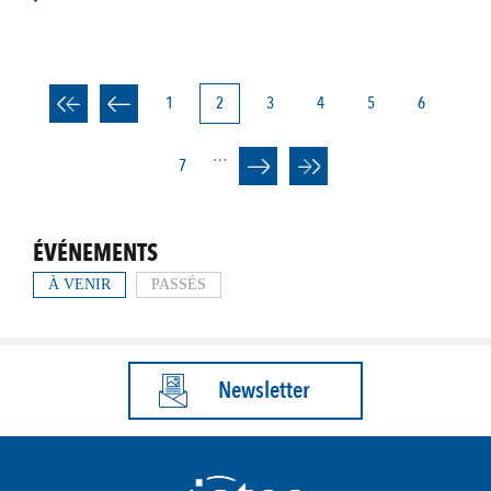
Page
1
Page
2
Page
3
Page
4
Page
5
Page
6
PAGINATION
courante
…
Page
7
ÉVÉNEMENTS
À VENIR
PASSÉS
Newsletter