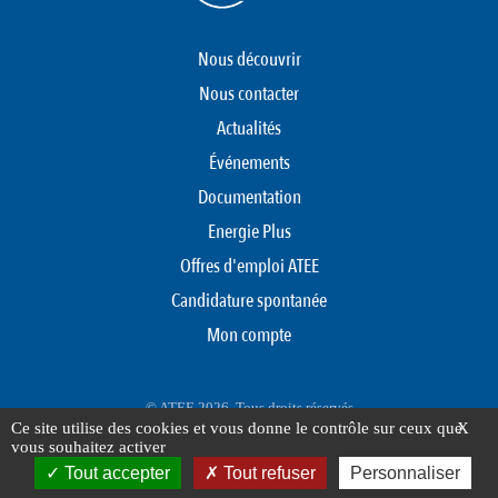
Nous découvrir
Nous contacter
Actualités
Événements
Documentation
Energie Plus
Offres d'emploi ATEE
Candidature spontanée
Mon compte
© ATEE 2026. Tous droits réservés
Ce site utilise des cookies et vous donne le contrôle sur ceux que
X
Protection des données personnelles
Mentions légales
Plan du site
vous souhaitez activer
FOOTER
Tout accepter
Tout refuser
Personnaliser
MENU