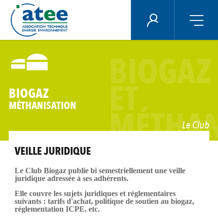
Panneau de gestion des cookies
ÉNERGIE PLUS
Aller
au
BIOGAZ
contenu
principal
ET
BIOGAZ
MÉTHANISATION
MÉTHAN
Le Club
VEILLE JURIDIQUE
Le Club Biogaz publie bi semestriellement une veille
juridique adressée à ses adhérents.
Elle couvre les sujets juridiques et réglementaires
suivants : tarifs d'achat, politique de soutien au biogaz,
réglementation ICPE, etc.