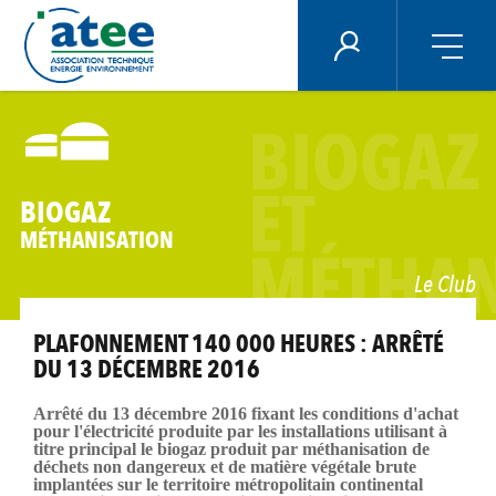
Panneau de gestion des cookies
ÉNERGIE PLUS
Aller
au
BIOGAZ
contenu
principal
ET
BIOGAZ
MÉTHANISATION
MÉTHAN
Le Club
PLAFONNEMENT 140 000 HEURES : ARRÊTÉ
DU 13 DÉCEMBRE 2016
Arrêté du 13 décembre 2016 fixant les conditions d'achat
pour l'électricité produite par les installations utilisant à
titre principal le biogaz produit par méthanisation de
déchets non dangereux et de matière végétale brute
implantées sur le territoire métropolitain continental