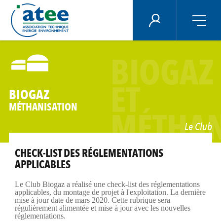
Panneau de gestion des cookies
ÉNERGIE PLUS
Aller
au
BIOGAZ
contenu
principal
ET
BIOGAZ
MÉTHANISATION
MÉTHAN
Le Club
CHECK-LIST DES RÉGLEMENTATIONS
APPLICABLES
Le Club Biogaz a réalisé une check-list des réglementations
applicables, du montage de projet à l'exploitation. La dernière
mise à jour date de mars 2020. Cette rubrique sera
régulièrement alimentée et mise à jour avec les nouvelles
réglementations.