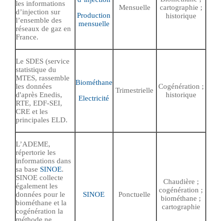
les informations
Mensuelle
cartographie ;
d’injection sur
Production
historique
l’ensemble des
mensuelle
réseaux de gaz en
France.
Le SDES (service
statistique du
MTES, rassemble
Biométhane
les données
Cogénération ;
Trimestrielle
d'après Enedis,
historique
Electricité
RTE, EDF-SEI,
CRE et les
principales ELD.
L’ADEME,
répertorie les
informations dans
sa base
SINOE
.
SINOE collecte
Chaudière ;
également les
cogénération ;
données pour le
SINOE
Ponctuelle
biométhane ;
biométhane et la
cartographie
cogénération la
méthode ne