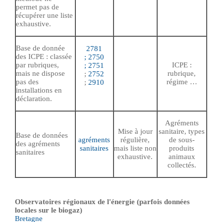
permet pas de
récupérer une liste
exhaustive.
Base de donnée
2781
des ICPE : classée
;
2750
par rubriques,
ICPE :
;
2751
mais ne dispose
rubrique,
;
2752
pas des
régime …
;
2910
installations en
déclaration.
Agréments
Mise à jour
sanitaire, types
Base de données
agréments
régulière,
de sous-
des agréments
sanitaires
mais liste non
produits
sanitaires
exhaustive.
animaux
collectés.
Observatoires régionaux de l'énergie (parfois données
locales sur le biogaz)
Bretagne