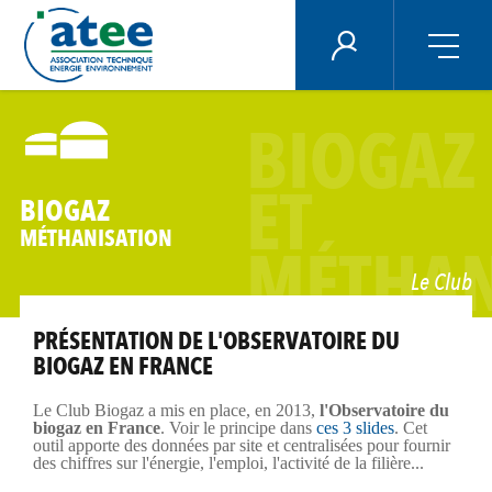
Panneau de gestion des cookies
ÉNERGIE PLUS
Aller
au
BIOGAZ
contenu
principal
ET
BIOGAZ
MÉTHANISATION
MÉTHAN
Le Club
PRÉSENTATION DE L'OBSERVATOIRE DU
BIOGAZ EN FRANCE
Le Club Biogaz a mis en place, en 2013,
l'Observatoire du
biogaz en France
. Voir le principe dans
ces 3 slides
. Cet
outil apporte des données par site et centralisées pour fournir
des chiffres sur l'énergie, l'emploi, l'activité de la filière...