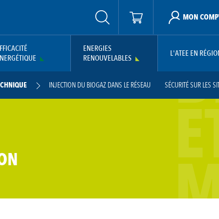
MON COMP
B
FFICACITÉ
ENERGIES
L'ATEE EN RÉGIO
NERGÉTIQUE
RENOUVELABLES
ECHNIQUE
INJECTION DU BIOGAZ DANS LE RÉSEAU
SÉCURITÉ SUR LES S
E
IRE DU BIOGAZ EN FRANCE
BASE DOCUMENTAIRE BIOGAZ
CONCEVOIR ET DI
 INFORMER ET DIALOGUER AUTOUR D'UN PROJET DE MÉTHANISATION
MÉLANGES 
GISEMENT DE MATIÈRES ORGANIQUES MÉTHANISABLES
SOUS-PRODUITS ANIMAUX
M
ION