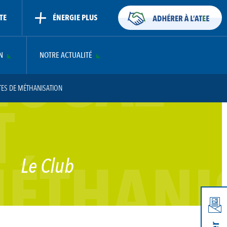
TE
ÉNERGIE PLUS
IOGAZ
N
NOTRE ACTUALITÉ
ITES DE MÉTHANISATION
T
MENSIONNER SON PROJET DE MÉTHANISATION
CONVERSION DES ÉNERGIES
D'INTRANTS: BIODÉCHETS, BOUES ET AUTRES DÉCHETS
 ET MÉTHANISATION
ÉTHANI
Le Club