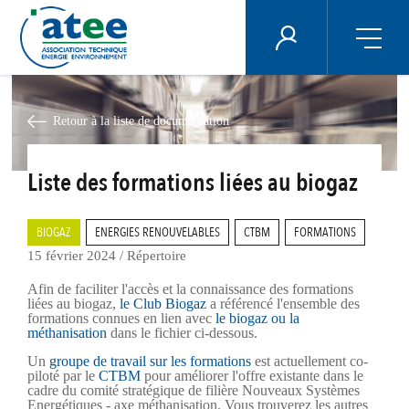
Panneau de gestion des cookies
ÉNERGIE PLUS
Aller
au
contenu
Retour à la liste de documentation
principal
Liste des formations liées au biogaz
BIOGAZ
ENERGIES RENOUVELABLES
CTBM
FORMATIONS
15 février 2024
/
Répertoire
Afin de faciliter l'accès et la connaissance des formations
liées au biogaz,
le Club Biogaz
a référencé l'ensemble des
formations connues en lien avec
le biogaz ou la
méthanisation
dans le fichier ci-dessous.
Un
groupe de travail sur les formations
est actuellement co-
piloté par le
CTBM
pour améliorer l'offre existante dans le
cadre du comité stratégique de filière Nouveaux Systèmes
Energétiques - axe méthanisation. Vous trouverez les autres