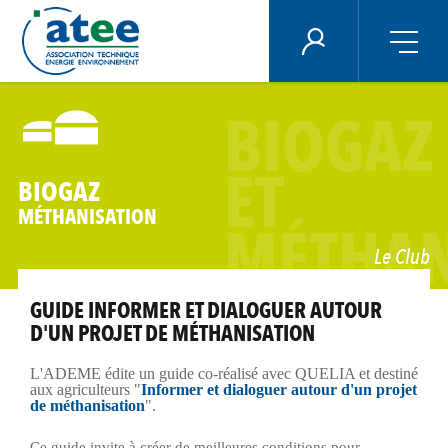
Panneau de gestion des cookies
ÉNERGIE PLUS
Aller
au
BIOGAZ
contenu
principal
ET
BIOGAZ
MÉTHANISATION
MÉTHAN
Le Club
GUIDE INFORMER ET DIALOGUER AUTOUR
D'UN PROJET DE MÉTHANISATION
L'ADEME édite un guide co-réalisé avec QUELIA et destiné
aux agriculteurs "
Informer et dialoguer autour d'un projet
de méthanisation
".
Ce guide invite à créer de meilleures conditions pour