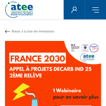
Panneau de gestion des cookies
ÉNERGIE PLUS
Aller
au
contenu
Retour à la liste des événements
principal