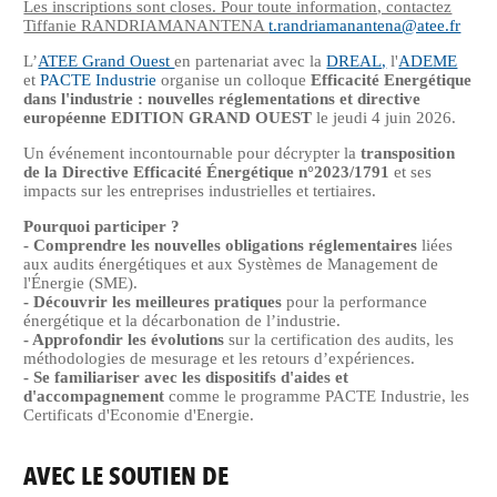
Les inscriptions sont closes. Pour toute information, contactez
Tiffanie RANDRIAMANANTENA
t.randriamanantena@atee.fr
L’
ATEE Grand Ouest
en partenariat avec la
DREAL,
l'
ADEME
et
PACTE Industrie
organise un colloque
Efficacité Energétique
dans l'industrie : nouvelles réglementations et directive
européenne EDITION GRAND OUEST
le jeudi 4 juin 2026.
Un événement incontournable pour décrypter la
transposition
de la Directive Efficacité Énergétique n°2023/1791
et ses
impacts sur les entreprises industrielles et tertiaires.
Pourquoi participer ?
- Comprendre les nouvelles obligations réglementaires
liées
aux audits énergétiques et aux Systèmes de Management de
l'Énergie (SME).
- Découvrir les meilleures pratiques
pour la performance
énergétique et la décarbonation de l’industrie.
- Approfondir les évolutions
sur la certification des audits, les
méthodologies de mesurage et les retours d’expériences.
- Se familiariser avec les dispositifs d'aides et
d'accompagnement
comme le programme PACTE Industrie, les
Certificats d'Economie d'Energie.
AVEC LE SOUTIEN DE