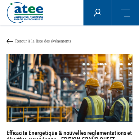
Panneau de gestion des cookies
ÉNERGIE PLUS
Aller
au
contenu
Retour à la liste des événements
principal
Efficacité Energétique & nouvelles réglementations et