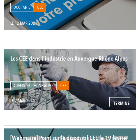
OCCITANIE
CEE
LE 12 MAR 2021
Les CEE dans l'industrie en Auvergne Rhône Alpes
AUVERGNE-RHÔNE-ALPES
CEE
LE 2 MAR 2021
TERMINÉ
[Webinaire] Point sur le dispositif CEE le 19 février