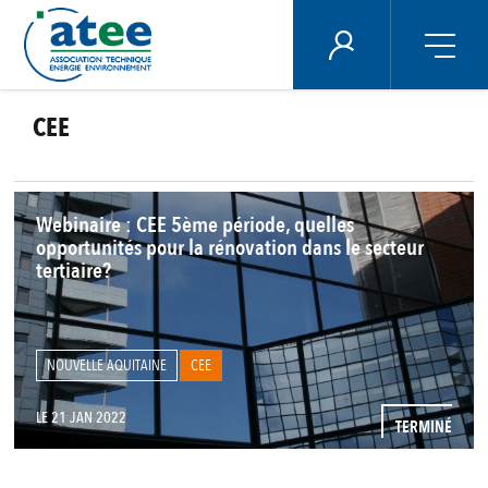
Panneau de gestion des cookies
ÉNERGIE PLUS
CEE
Aller
au
contenu
principal
Webinaire : CEE 5ème période, quelles
opportunités pour la rénovation dans le secteur
tertiaire?
NOUVELLE AQUITAINE
CEE
LE 21 JAN 2022
TERMINÉ