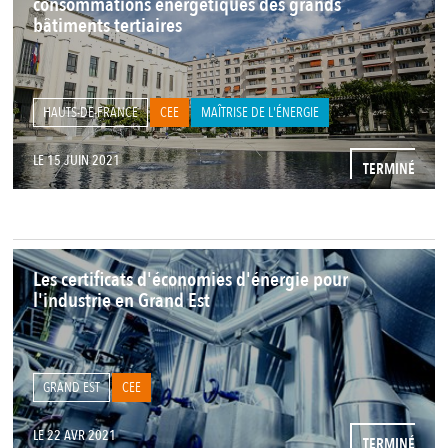
consommations énergétiques des grands
bâtiments tertiaires
HAUTS-DE-FRANCE
CEE
MAÎTRISE DE L'ÉNERGIE
LE 15 JUIN 2021
TERMINÉ
Les certificats d'économies d'énergie pour
l'industrie en Grand Est
GRAND EST
CEE
LE 22 AVR 2021
TERMINÉ