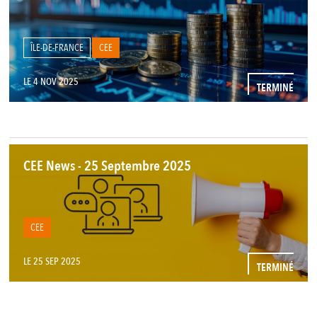
ÎLE-DE-FRANCE
CEE
LE 4 NOV 2025
TERMINÉ
CEE News - 25 Septembre 2025
CEE
LE 25 SEP 2025
TERMINÉ