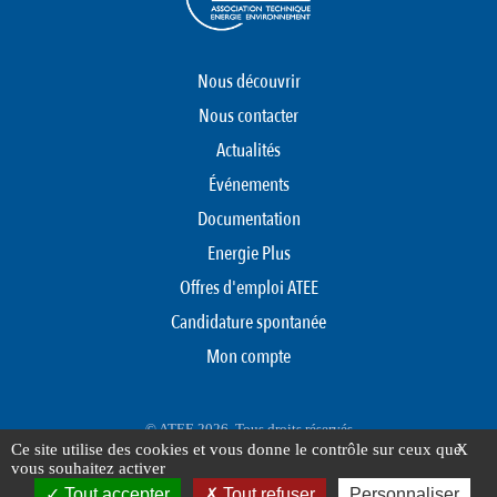
Nous découvrir
Nous contacter
Actualités
Événements
Documentation
Energie Plus
Offres d'emploi ATEE
Candidature spontanée
Mon compte
© ATEE 2026. Tous droits réservés
Ce site utilise des cookies et vous donne le contrôle sur ceux que
X
Protection des données personnelles
Mentions légales
Plan du site
vous souhaitez activer
FOOTER
Tout accepter
Tout refuser
Personnaliser