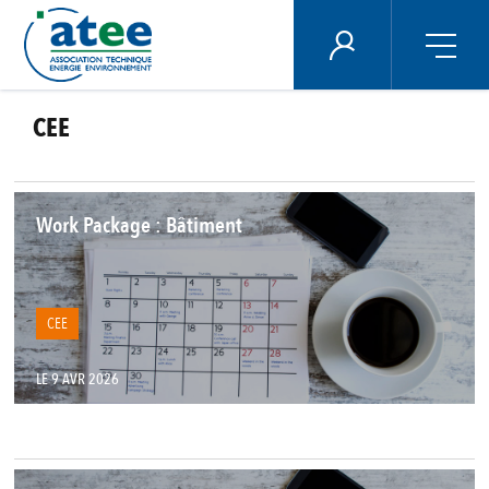
Panneau de gestion des cookies
ÉNERGIE PLUS
CEE
Aller
au
contenu
principal
Work Package : Bâtiment
CEE
LE 9 AVR 2026