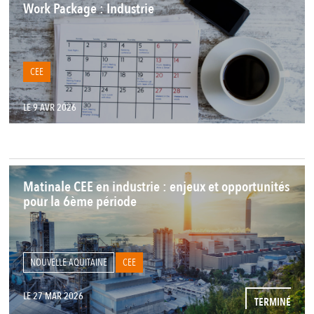
Work Package : Industrie
CEE
LE 9 AVR 2026
Matinale CEE en industrie : enjeux et opportunités
pour la 6ème période
NOUVELLE AQUITAINE
CEE
LE 27 MAR 2026
TERMINÉ