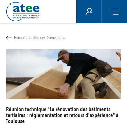
Panneau de gestion des cookies
ÉNERGIE PLUS
Aller
au
contenu
Retour à la liste des événements
principal
Réunion technique "La rénovation des bâtiments
tertiaires : réglementation et retours d'expérience" à
Toulouse