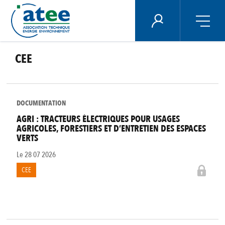
Panneau de gestion des cookies
ÉNERGIE PLUS
CEE
Aller
au
contenu
principal
DOCUMENTATION
AGRI : TRACTEURS ÉLECTRIQUES POUR USAGES
AGRICOLES, FORESTIERS ET D’ENTRETIEN DES ESPACES
VERTS
Le
28 07 2026
CEE