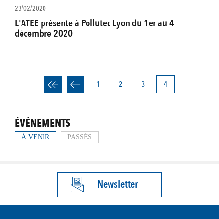
23/02/2020
L'ATEE présente à Pollutec Lyon du 1er au 4
décembre 2020
Page
1
Page
2
Page
3
Page
4
PAGINATION
courante
ÉVÉNEMENTS
À VENIR
PASSÉS
Newsletter