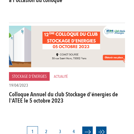
à l'occasion du colloque
STOCKAGE D'ÉNERGIES
ACTUALITÉ
19/04/2023
Colloque Annuel du club Stockage d'énergies de
l'ATEE le 5 octobre 2023
Page
1
Page
2
Page
3
Page
4
PAGINATION