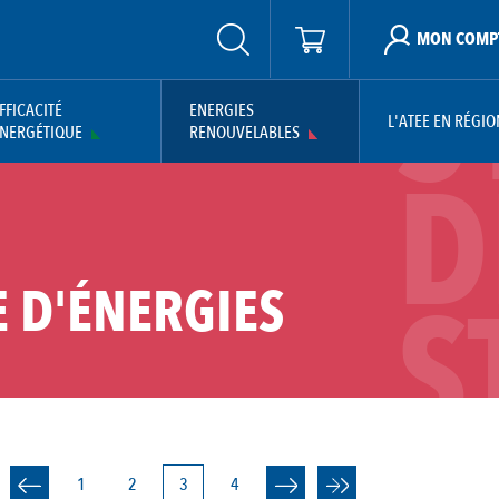
S
MON COMP
FFICACITÉ
ENERGIES
L'ATEE EN RÉGIO
NERGÉTIQUE
RENOUVELABLES
D
S
 D'ÉNERGIES
ATION
Page
1
Page
2
Page
3
Page
4