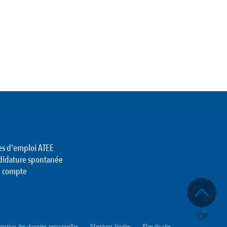
es d'emploi ATEE
didature spontanée
 compte
tection des données personnelles
Mentions légales
Plan du site