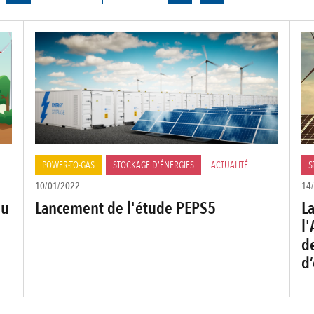
courante
POWER-TO-GAS
STOCKAGE D'ÉNERGIES
ACTUALITÉ
S
10/01/2022
14
du
Lancement de l'étude PEPS5
L
l'
d
d’