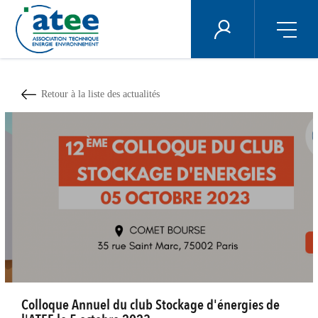
Panneau de gestion des cookies
ÉNERGIE PLUS
Aller
au
contenu
Retour à la liste des actualités
principal
Colloque Annuel du club Stockage d'énergies de