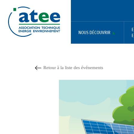
Aller
Panneau de gestion des cookies
au
contenu
principal
E
NOUS DÉCOUVRIR
E
MAIN
NAVIGATION
Retour à la liste des événements