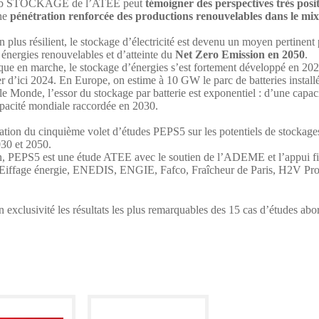
ub STOCKAGE de l’ATEE peut
témoigner des perspectives très posit
ne
pénétration renforcée des productions renouvelables dans le mix
plus résilient, le stockage d’électricité est devenu un moyen pertinent
 énergies renouvelables et d’atteinte du
Net Zero Emission en 2050
.
ique en marche, le stockage d’énergies s’est fortement développé en 2022
r d’ici 2024. En Europe, on estime à 10 GW le parc de batteries instal
e Monde, l’essor du stockage par batterie est exponentiel : d’une capaci
pacité mondiale raccordée en 2030.
ion du cinquième volet d’études PEPS5 sur les potentiels de stockages 
030 et 2050.
, PEPS5 est une étude ATEE avec le soutien de l’ADEME et l’appui 
Eiffage énergie, ENEDIS, ENGIE, Fafco, Fraîcheur de Paris, H2V Pro
en exclusivité les résultats les plus remarquables des 15 cas d’études a